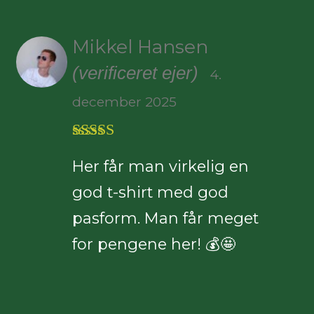
Mikkel Hansen
(verificeret ejer)
4.
december 2025
Vurderet
5
Her får man virkelig en
ud af 5
god t-shirt med god
pasform. Man får meget
for pengene her! 💰🤩