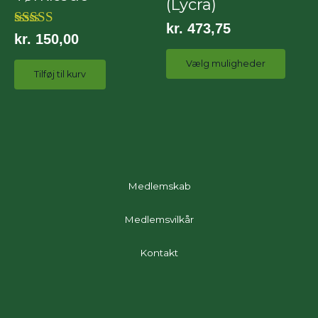
(Lycra)
fler
kr.
473,75
vari
Vurderet
kr.
150,00
5.00
Mul
ud af 5
Vælg muligheder
Tilføj til kurv
kan
væl
på
var
Medlemskab
Medlemsvilkår
Kontakt