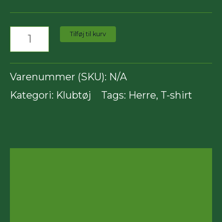
Tilføj til kurv
Varenummer (SKU):
N/A
Kategori:
Klubtøj
Tags:
Herre
,
T-shirt
Beskrivelse
Yderligere information
Anmeldelser (1)