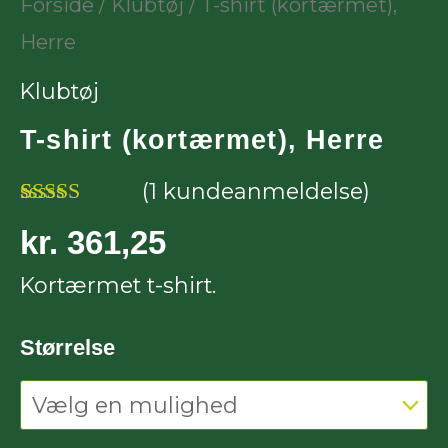
Forside
/
Klubtøj
/ T-shirt (kortærmet),
Herre
Herre
antal
Klubtøj
T-shirt (kortærmet), Herre
(
1
kundeanmeldelse)
Bedømt som
1
kr.
361,25
5.00
ud af 5
baseret på
Kortærmet t-shirt.
kundebedømmelse
Størrelse