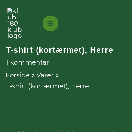
Gå
til
indholdet
T-shirt (kortærmet), Herre
1 kommentar
Forside
Varer
T-shirt (kortærmet), Herre
T-
shirt
(kortærmet),