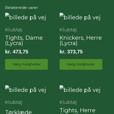
Relaterede varer
Dette
Det
vare
vare
Klubtøj
Klubtøj
har
har
Tights, Dame
Knickers, Herre
(Lycra)
(Lycra)
flere
fler
kr.
473,75
kr.
373,75
varianter.
vari
Mulighederne
Mul
Vælg muligheder
Vælg muligheder
kan
kan
vælges
væl
Det
på
på
vare
varesiden
var
Klubtøj
Klubtøj
har
Tights, Herre
Tørklæde