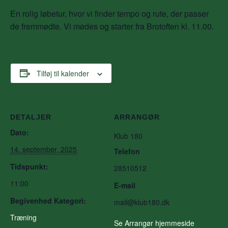
En rolig løbetur, hvor vi finder tempo og rute, der passer
de fremmødte. Vi mødes og starter fra Brotoften kl. 11.00.
Tilføj til kalender
DETALJER
ARRANGØR
Dato:
Klub 180
14. september, 2025
Telefon
Tidspunkt:
28510512
11:00
E-mail
Begivenhed Kategori:
mail@klub180.dk
Træning
Se Arrangør hjemmeside