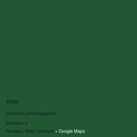
STED
Brotoften parkeringsplads
Brotoften 6
Randers
,
8940
Denmark
+ Google Maps