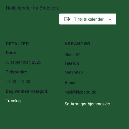
Rolig løbetur fra Brotoften.
Tilføj til kalender
DETALJER
ARRANGØR
Dato:
Klub 180
7. september, 2025
Telefon
Tidspunkt:
28510512
11:00 - 12:30
E-mail
Begivenhed Kategori:
mail@klub180.dk
Træning
Se Arrangør hjemmeside