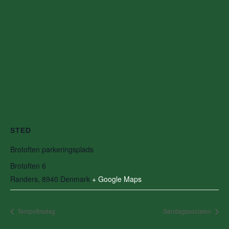
STED
Brotoften parkeringsplads
Brotoften 6
Randers
,
8940
Denmark
+ Google Maps
Tempotirsdag
Søndagssocialen