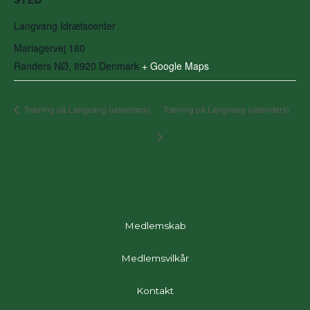
Langvang Idrætscenter
Mariagervej 180
Randers NØ
,
8920
Denmark
+ Google Maps
Træning på Langvang (udendørs)
Træning på Langvang (udendørs)
Medlemskab
Medlemsvilkår
Kontakt