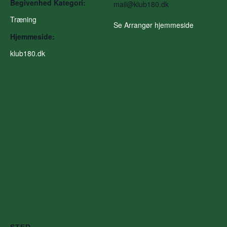
Begivenhed Kategori:
mail@klub180.dk
Træning
Se Arrangør hjemmeside
Hjemmeside:
klub180.dk
STED