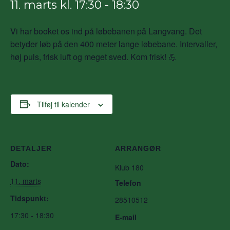
11. marts kl. 17:30
-
18:30
Vi har booket os ind på løbebanen på Langvang. Det
betyder løb på den 400 meter lange løbebane. Intervaller,
høj puls, frisk luft og meget sved. Kom frisk! 💪
Tilføj til kalender
DETALJER
ARRANGØR
Dato:
Klub 180
11. marts
Telefon
Tidspunkt:
28510512
17:30 - 18:30
E-mail