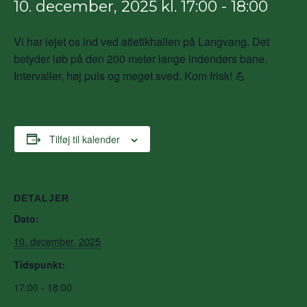
10. december, 2025 kl. 17:00
-
18:00
Vi har lejet os ind ved atletikhallen på Langvang. Det
betyder løb på den 200 meter lange indendørs bane.
Intervaller, høj puls og meget sved. Kom frisk! 💪
Tilføj til kalender
DETALJER
Dato:
10. december, 2025
Tidspunkt:
17:00 - 18:00