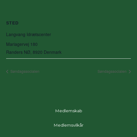
STED
Langvang Idrætscenter
Mariagervej 180
Randers NØ
,
8920
Denmark
Søndagssocialen
Søndagssocialen
Medlemskab
Medlemsvilkår