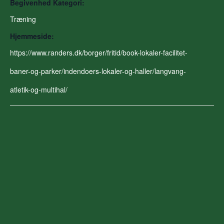
Begivenhed Kategori:
Træning
Hjemmeside:
https://www.randers.dk/borger/fritid/book-lokaler-facilitet-
baner-og-parker/indendoers-lokaler-og-haller/langvang-
atletik-og-multihal/